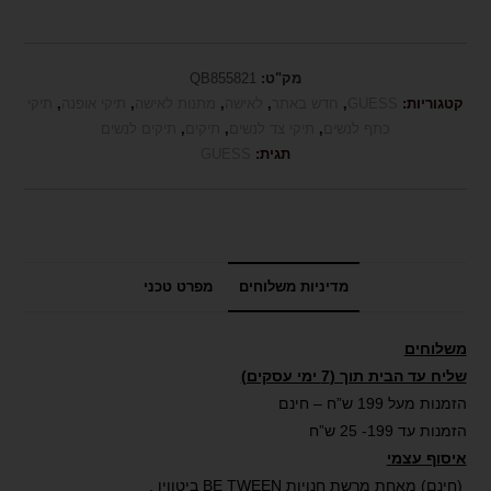
מק"ט:
QB855821
קטגוריות:
GUESS
,
חדש באתר
,
לאישה
,
מתנות לאישה
,
תיקי אופנה
,
תיקי
כתף לנשים
,
תיקי צד לנשים
,
תיקים
,
תיקים לנשים
תגית:
GUESS
מדיניות משלוחים
מפרט טכני
משלוחים
שליח עד הבית תוך (7 ימי עסקים)
הזמנות מעל 199 ש”ח – חינם
הזמנות עד 199- 25 ש”ח
איסוף עצמי
(חינם) מאחת מרשת חנויות BE TWEEN ביטווין .