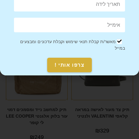
מוצרים קשורים
מאשר/ת קבלת תנאי שימוש וקבלת עדכונים ומבצעים
במייל
צרפו אותי !
תיק צד מעור לאישה במראה
תיק למחשב נייד ומסמכים דמוי
קלאסי VALENTINI ולנטיני
עור בלוק אלגנטי LEE COOPER
לי קופר
₪
329
₪
249