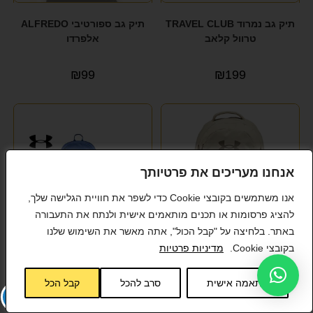
תיק גב נמרוד TRAVEL CLUB
תיק גב ספורטיבי ALFREDO
טרוול קלאב
אלפרדו
₪
99
₪
199
אנחנו מעריכים את פרטיותך
אנו משתמשים בקובצי Cookie כדי לשפר את חוויית הגלישה שלך,
להציג פרסומות או תכנים מותאמים אישית ולנתח את התעבורה
באתר. בלחיצה על "קבל הכול", אתה מאשר את השימוש שלנו
בקובצי Cookie.
מדיניות פרטיות
תיק גב ספורטיבי עם תא
תיק גב ספורטיבי עם תא
למחשב נייד מבית Under
למחשב נייד מבית Under
התאמה אישית
סרב להכל
קבל הכל
Armour דגם Hustle 6.0
Armour דגם Hustle Lite
Backpack 26L
Backpack 29L