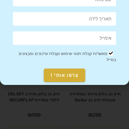
מוגבלת מעוצב Design
מוגבלת תיק גב Lion אריה
₪
299
₪
299
מאשר/ת קבלת תנאי שימוש וקבלת עדכונים ומבצעים
במייל
צרפו אותי !
תיק גב בלוק מיוחד במהדורה
תיק גב בלוק מרהיב DELSEY
מוגבלת תיק גב Stellar
דלסיי מסדרת SECURFLAP
₪
599
₪
299