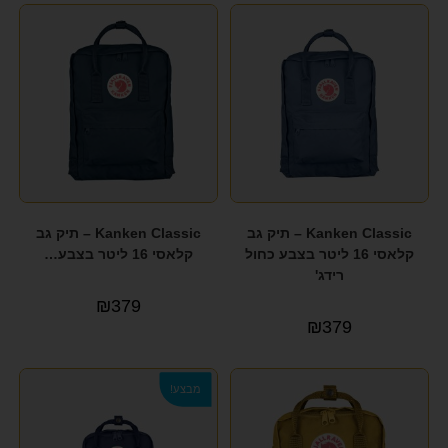
KAPTEN&SON
(5)
KATE HILL
(4)
KEDDO COUTURE
(10)
KIIP
(3)
KISS Whale
(18)
LEE COOPER
(56)
Kanken Classic – תיק גב
Kanken Classic – תיק גב
MANDARINA DUCK
(6)
קלאסי 16 ליטר בצבע כחול
קלאסי 16 ליטר בצבע…
רידג'
Marshmelo
(1)
₪
379
MEMSI
(8)
₪
379
Michael Kors
(1)
מבצע!
NORD BLUE
(2)
PAKLITE
(3)