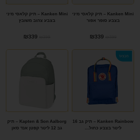
SLAZENGER
(5)
Kanken Mini – תיק קלאסי מיני
Kanken Mini – תיק קלאסי מיני
SOLO
(1)
בצבע סופר אפור
בצבע צהוב משובץ
SWISS
(2)
₪
339
₪
339
₪
399
₪
399
SWISS LUASSANNE
(1)
SWISS LUGANO
(3)
מבצע!
TESLA
(15)
TIMBERLAND
(1)
TOMMY HILFIGER
(10)
TRAVEL CLUB
(53)
TRAVEL LITE
(1)
Kanken Rainbow – תיק גב 16
Kapten & Son Aalborg – תיק
TRUSSARDI
(4)
ליטר בצבע כחול…
גב 12 ליטר קפטן אנד סאן
UNDER ARMOUR
(2)