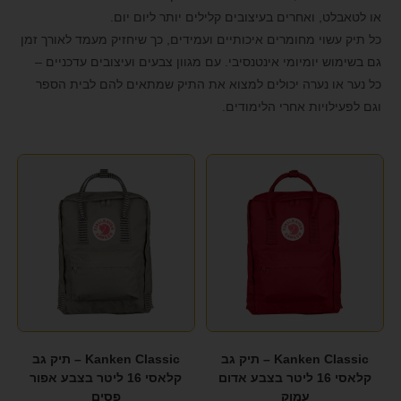
CABIN FLUX
(1)
format_underlined
הוסף קו תחתון לקישורים
או לטאבלט, ואחרים בעיצובים קלילים יותר ליום יום.
(17)
CASIO
כל תיק עשוי מחומרים איכותיים ועמידים, כך שיחזיק מעמד לאורך זמן
font_download
סמן קישורים
גם בשימוש יומיומי אינטנסיבי. עם מגוון צבעים ועיצובים עדכניים –
CATERPILLAR
(7)
לאפס את כל האפשרויות
cached
כל נער או נערה יכולים למצוא את התיק שמתאים להם לבית הספר
וגם לפעילויות אחרי הלימודים.
Chantria
(9)
הצהרת נגישות
DELSEY
(20)
DOUGHNUT
(2)
EMANUEL
(20)
Emporio Govani
(20)
FOREVER
(2)
FOREVER YOUNG
(2)
FOSSIL
(4)
Kanken Classic – תיק גב
Kanken Classic – תיק גב
קלאסי 16 ליטר בצבע אדום
קלאסי 16 ליטר בצבע אפור
G-SHOCK
(12)
עמוק
פסים