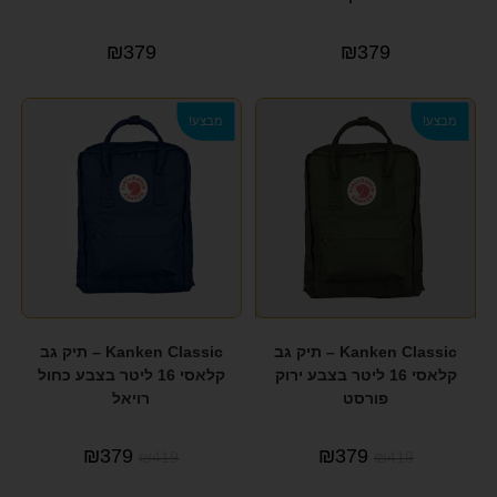
GANT
(1)
₪
379
₪
379
GIPOR
(1)
GIPORO
(2)
מבצע!
מבצע!
GUESS
(49)
HAPPY SOCKS
(2)
HIMALAYA
(2)
IT LUGGAGE
(3)
JEEP
(5)
Kanken Classic – תיק גב
Kanken Classic – תיק גב
JENICE
(4)
קלאסי 16 ליטר בצבע ירוק
קלאסי 16 ליטר בצבע כחול
פורסט
רויאל
juliano
(6)
₪
379
₪
379
₪
419
₪
419
KANKEN
(26)