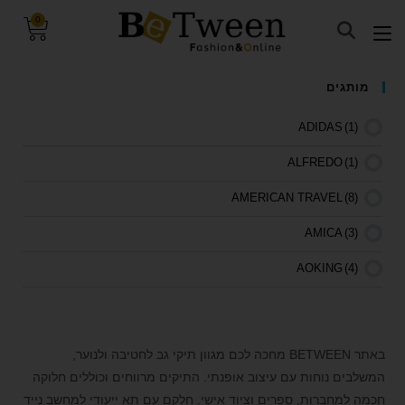
0
visibility_off
השבת את ההבזקים
מותגים
keyboard
ניווט במקלדת
ADIDAS
(1)
title
סמן כותרות
ALFREDO
(1)
settings
צבע רקע
AMERICAN TRAVEL
(8)
zoom_out
זום (הקטנה)
AMICA
(3)
zoom_in
זום (הגדלה)
remove_circle_outline
הקטנת גופן
AOKING
(4)
add_circle_outline
הגדלת גופן
ARCTIC HUNTER
(11)
spellcheck
גופן קריא
BARRLEY
(1)
באתר BETWEEN מחכה לכם מגוון תיקי גב לחטיבה ולנוער,
brightness_high
ניגודיות בהירה
BE TWEEN
(1)
המשלבים נוחות עם עיצוב אופנתי. התיקים מרווחים וכוללים חלוקה
brightness_low
ניגודיות כהה
חכמה למחברות, ספרים וציוד אישי. חלקם עם תא ייעודי למחשב נייד