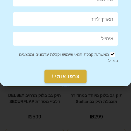
מוגבלת מעוצב Design
מוגבלת תיק גב Lion אריה
₪
299
₪
299
מאשר/ת קבלת תנאי שימוש וקבלת עדכונים ומבצעים
במייל
צרפו אותי !
תיק גב בלוק מיוחד במהדורה
תיק גב בלוק מרהיב DELSEY
מוגבלת תיק גב Stellar
דלסיי מסדרת SECURFLAP
₪
599
₪
299