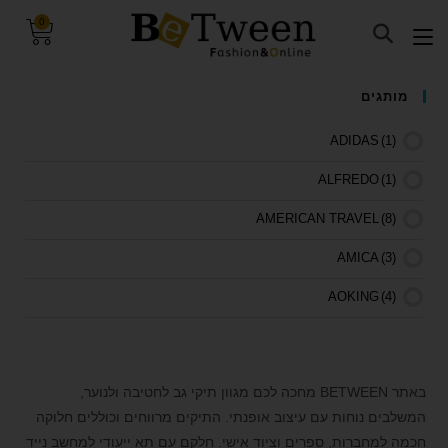
0
visibility_off
השבת את ההבזקים
מותגים
keyboard
ניווט במקלדת
ADIDAS
(1)
title
סמן כותרות
ALFREDO
(1)
settings
צבע רקע
AMERICAN TRAVEL
(8)
zoom_out
זום (הקטנה)
AMICA
(3)
zoom_in
זום (הגדלה)
remove_circle_outline
הקטנת גופן
AOKING
(4)
add_circle_outline
הגדלת גופן
ARCTIC HUNTER
(11)
spellcheck
גופן קריא
BARRLEY
(1)
באתר BETWEEN מחכה לכם מגוון תיקי גב לחטיבה ולנוער,
brightness_high
ניגודיות בהירה
BE TWEEN
(1)
המשלבים נוחות עם עיצוב אופנתי. התיקים מרווחים וכוללים חלוקה
brightness_low
ניגודיות כהה
חכמה למחברות, ספרים וציוד אישי. חלקם עם תא ייעודי למחשב נייד