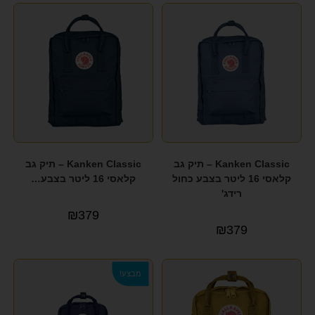
KAPTEN&SON
(5)
KATE HILL
(4)
KEDDO COUTURE
(10)
KIIP
(3)
KISS Whale
(18)
LEE COOPER
(56)
Kanken Classic – תיק גב
Kanken Classic – תיק גב
MANDARINA DUCK
(6)
קלאסי 16 ליטר בצבע כחול
קלאסי 16 ליטר בצבע…
רידג'
Marshmelo
(1)
₪
379
MEMSI
(8)
₪
379
Michael Kors
(1)
מבצע!
NORD BLUE
(2)
PAKLITE
(3)