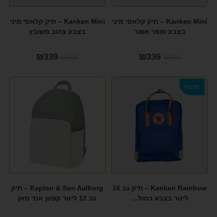
SLAZENGER
(5)
Kanken Mini – תיק קלאסי מיני
Kanken Mini – תיק קלאסי מיני
SOLO
(1)
בצבע סופר אפור
בצבע צהוב משובץ
SWISS
(2)
₪
339
₪
339
₪
399
₪
399
SWISS LUASSANNE
(1)
SWISS LUGANO
(3)
מבצע!
TESLA
(15)
TIMBERLAND
(1)
TOMMY HILFIGER
(10)
TRAVEL CLUB
(53)
TRAVEL LITE
(1)
Kanken Rainbow – תיק גב 16
Kapten & Son Aalborg – תיק
TRUSSARDI
(4)
ליטר בצבע כחול…
גב 12 ליטר קפטן אנד סאן
UNDER ARMOUR
(2)