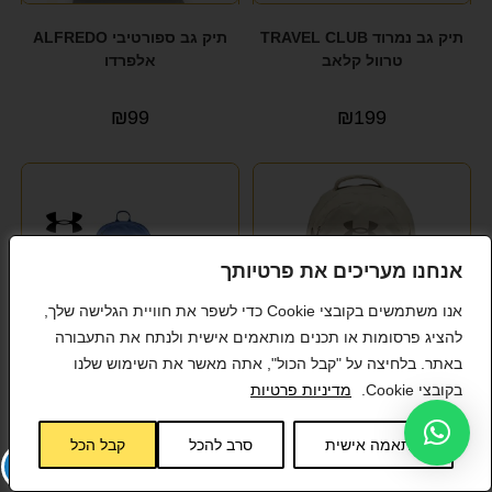
תיק גב נמרוד TRAVEL CLUB
תיק גב ספורטיבי ALFREDO
טרוול קלאב
אלפרדו
₪
99
₪
199
אנחנו מעריכים את פרטיותך
אנו משתמשים בקובצי Cookie כדי לשפר את חוויית הגלישה שלך,
להציג פרסומות או תכנים מותאמים אישית ולנתח את התעבורה
באתר. בלחיצה על "קבל הכול", אתה מאשר את השימוש שלנו
בקובצי Cookie.
מדיניות פרטיות
תיק גב ספורטיבי עם תא
תיק גב ספורטיבי עם תא
למחשב נייד מבית Under
למחשב נייד מבית Under
התאמה אישית
סרב להכל
קבל הכל
Armour דגם Hustle 6.0
Armour דגם Hustle Lite
Backpack 26L
Backpack 29L