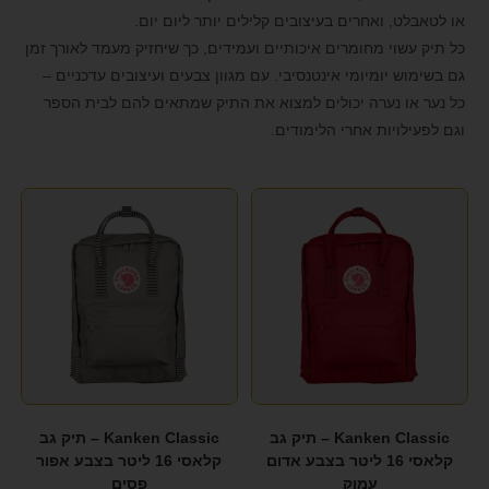
CABIN FLUX
(1)
format_underlined
הוסף קו תחתון לקישורים
או לטאבלט, ואחרים בעיצובים קלילים יותר ליום יום.
(17)
CASIO
כל תיק עשוי מחומרים איכותיים ועמידים, כך שיחזיק מעמד לאורך זמן
font_download
סמן קישורים
גם בשימוש יומיומי אינטנסיבי. עם מגוון צבעים ועיצובים עדכניים –
CATERPILLAR
(7)
לאפס את כל האפשרויות
cached
כל נער או נערה יכולים למצוא את התיק שמתאים להם לבית הספר
וגם לפעילויות אחרי הלימודים.
Chantria
(9)
הצהרת נגישות
DELSEY
(20)
DOUGHNUT
(2)
EMANUEL
(20)
Emporio Govani
(20)
FOREVER
(2)
FOREVER YOUNG
(2)
FOSSIL
(4)
Kanken Classic – תיק גב
Kanken Classic – תיק גב
קלאסי 16 ליטר בצבע אדום
קלאסי 16 ליטר בצבע אפור
G-SHOCK
(12)
עמוק
פסים