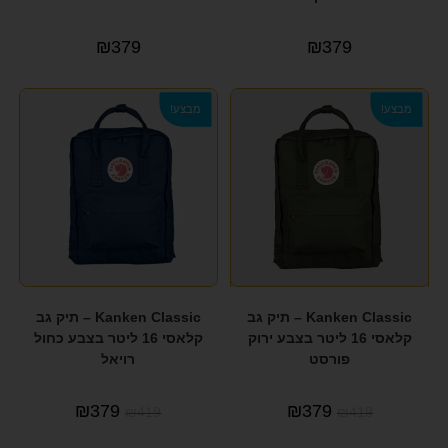
GANT
(1)
₪
379
₪
379
GIPOR
(1)
GIPORO
(2)
מבצע!
מבצע!
GUESS
(49)
HAPPY SOCKS
(2)
HIMALAYA
(2)
IT LUGGAGE
(3)
JEEP
(5)
Kanken Classic – תיק גב
Kanken Classic – תיק גב
JENICE
(4)
קלאסי 16 ליטר בצבע ירוק
קלאסי 16 ליטר בצבע כחול
פורסט
רויאל
juliano
(6)
₪
379
₪
379
₪
419
₪
419
KANKEN
(26)