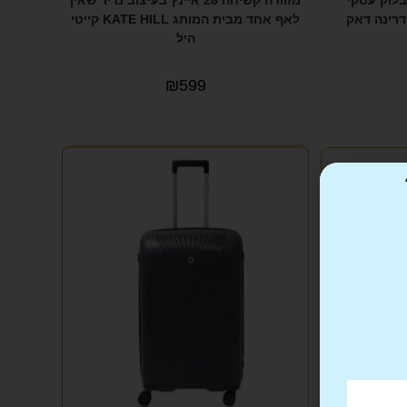
 28 איינץ בלוק עסקי
מזוודה קשיחה 28 איינץ בעיצוב נדיר שאין
לאף אחד מבית המותג KATE HILL קייטי
היל
₪
599