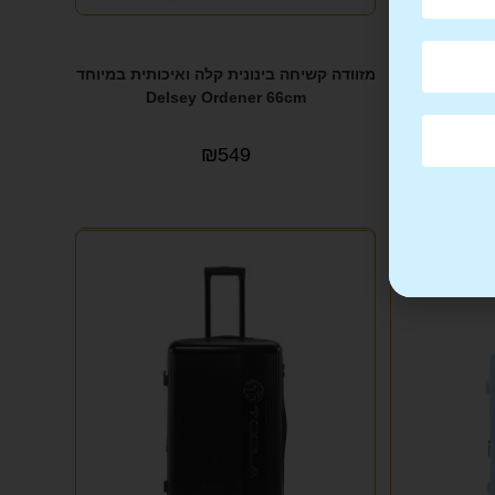
מזוודה קשיחה בינונית קלה ואיכותית במיוחד
Delsey Ordener 66cm
₪
549