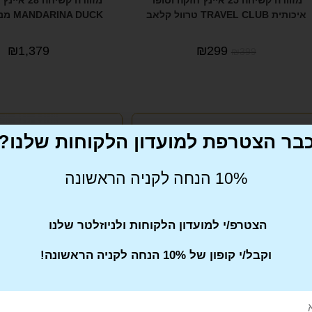
מזוודה קשיחה 25 איינץ חזקה וסופר
מזוודה קשיחה
איכותית TRAVEL CLUB טרוול קלאב
MANDARINA DUCK מנדרינה דאק
₪
1,379
₪
299
₪
399
בר הצטרפת למועדון הלקוחות שלנו?
10% הנחה לקניה הראשונה
הצטרפ/י למועדון הלקוחות ולניוזלטר שלנו
וקבל/י קופון של 10% הנחה לקניה הראשונה!