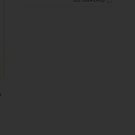
LEE COOPER
(1)
MANDARINA DUCK
(2)
PAKLITE
(3)
Rollux
(1)
SWISS LUASSANNE
(1)
TESLA
(8)
TRAVEL CLUB
(8)
TRAVEL LITE
(1)
ה