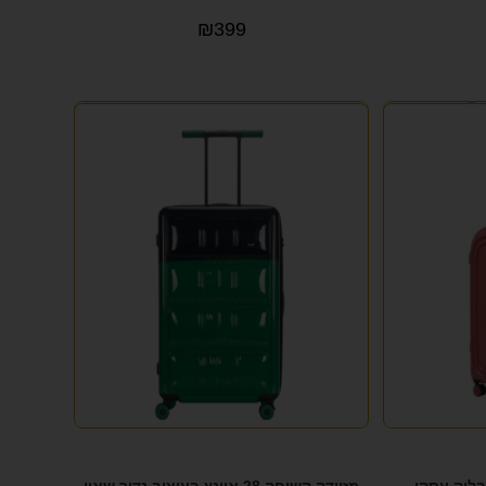
₪
399