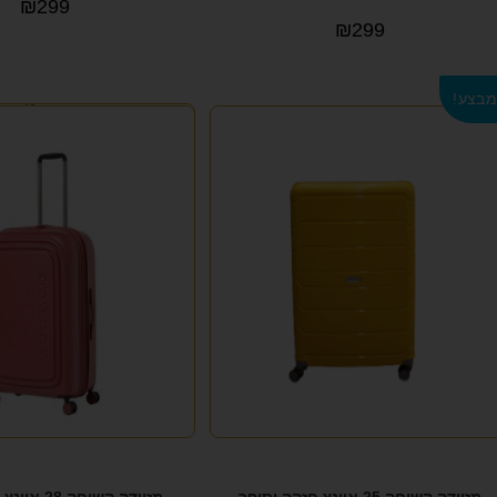
₪
299
₪
299
בצע!