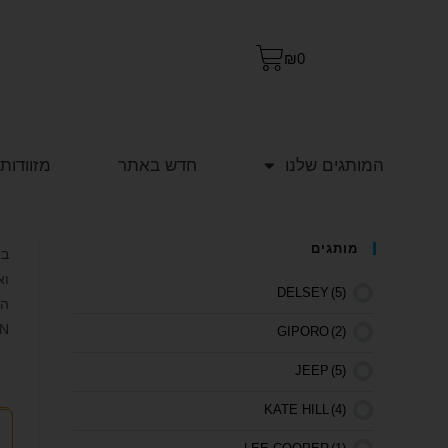
₪
0
המותגים שלנו
חדש באתר
מזוודות
מותגים
וא
DELSEY
(5)
הן
BETWEEN
GIPORO
(2)
JEEP
(5)
KATE HILL
(4)