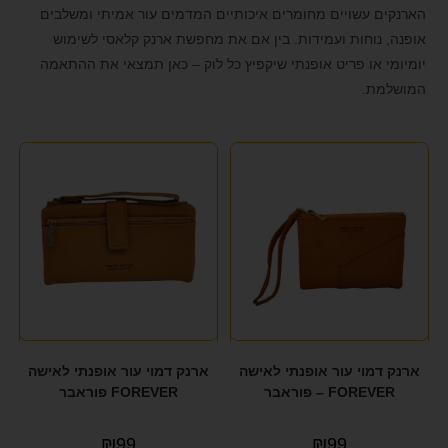
הארנקים עשויים מחומרים איכותיים המדמים עור אמיתי ומשלבים
format_underlined
הוסף קו תחתון לקישורים
אופנה, נוחות ועמידות. בין אם את מחפשת ארנק קלאסי לשימוש
font_download
סמן קישורים
יומיומי או פריט אופנתי שיקפיץ כל לוק – כאן תמצאי את ההתאמה
המושלמת.
לאפס את כל האפשרויות
cached
הצהרת נגישות
ארנק דמוי עור אופנתי לאישה
ארנק דמוי עור אופנתי לאישה
FOREVER – פוראבר
FOREVER פוראבר
₪
99
₪
99