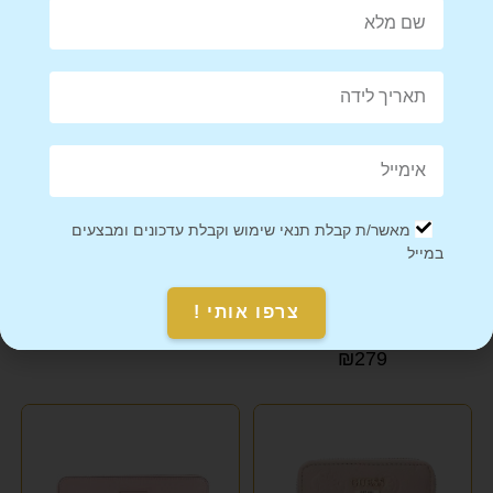
מאשר/ת קבלת תנאי שימוש וקבלת עדכונים ומבצעים
במייל
ארנק לאישה במראה ספורטיבי
ארנק לאישה במראה שחור
קלאסי PEPE JEANS – פאפא
קלאסי GUESS גא'ס
גינס
צרפו אותי !
₪
279
₪
279