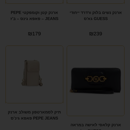
ארנק נשים בלוק ורדרד ייחודי
ארנק קטן וקומפקטי PEPE
GUESS גא'ס
JEANS – פאפא גינס – ב’ז
₪
179
₪
239
תיק לסמארטפון משולב ארנק
PEPE JEANS פאפא גינ’ס
ארנק קלאסי לאישה במראה