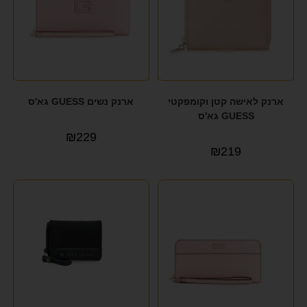
ארנק לאישה קטן וקומפקטי
ארנק נשים GUESS גא'ס
GUESS גא'ס
₪
229
₪
219