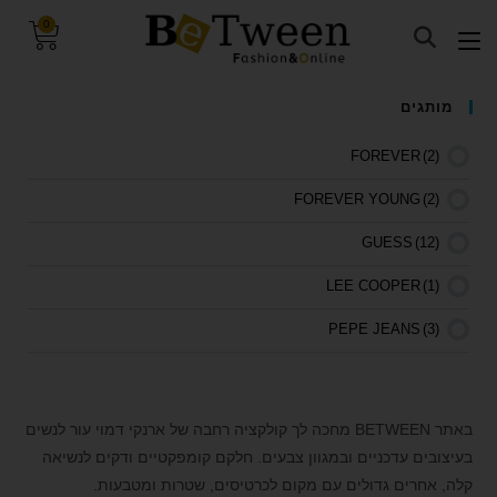
0
visibility_off
השבת את ההבזקים
מותגים
keyboard
ניווט במקלדת
FOREVER
(2)
title
סמן כותרות
FOREVER YOUNG
(2)
settings
צבע רקע
GUESS
(12)
zoom_out
זום (הקטנה)
LEE COOPER
(1)
zoom_in
זום (הגדלה)
remove_circle_outline
הקטנת גופן
PEPE JEANS
(3)
add_circle_outline
הגדלת גופן
spellcheck
גופן קריא
באתר BETWEEN מחכה לך קולקציה רחבה של ארנקי דמוי עור לנשים
brightness_high
ניגודיות בהירה
בעיצובים עדכניים ובמגוון צבעים. חלקם קומפקטיים ודקים לנשיאה
brightness_low
ניגודיות כהה
קלה, אחרים גדולים עם מקום לכרטיסים, שטרות ומטבעות.