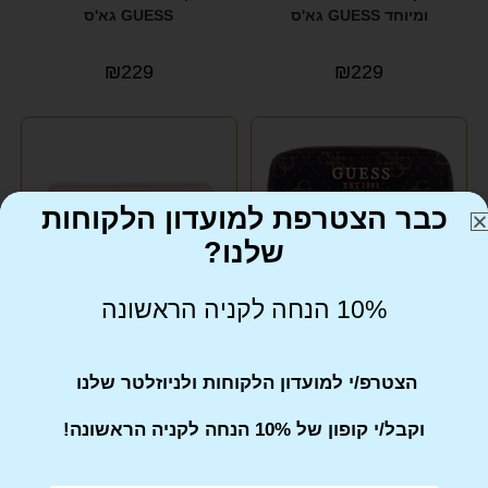
ומיוחד GUESS גא'ס
GUESS גא'ס
₪
229
₪
229
כבר הצטרפת למועדון הלקוחות
שלנו?
10% הנחה לקניה הראשונה
ארנק לאישה במראה מהודר
ארנק לאישה במראה מודרני
הצטרפ/י למועדון הלקוחות ולניוזלטר שלנו
GUESS גא'ס
GUESS גא'ס
וקבל/י קופון של 10% הנחה לקניה הראשונה!
₪
279
₪
219