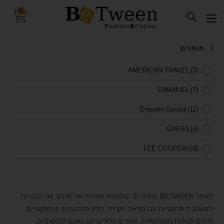
0
visibility_off
השבת את ההבזקים
מותגים
keyboard
ניווט במקלדת
AMERICAN TRAVEL
(3)
title
סמן כותרות
EMANUEL
(7)
settings
צבע רקע
Emporio Govani
(11)
zoom_out
זום (הקטנה)
GUESS
(4)
zoom_in
זום (הגדלה)
remove_circle_outline
הקטנת גופן
LEE COOPER
(14)
add_circle_outline
הגדלת גופן
PIERRE CARDIN
(5)
spellcheck
גופן קריא
POLO CLUB
(1)
באתר BETWEEN מחכה לך קולקציה עשירה של ארנקי עור לגברים,
brightness_high
ניגודיות בהירה
TIMBERLAND
(1)
המשלבת פרקטיות עם מראה יוקרתי. חלק מהדגמים קומפקטיים
brightness_low
ניגודיות כהה
ודקים לנוחות מקסימלית, אחרים גדולים עם מקום לכרטיסים,