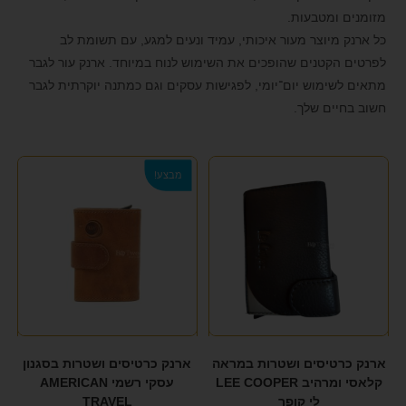
TOMMY HILFIGER
(10)
format_underlined
הוסף קו תחתון לקישורים
מזומנים ומטבעות.
(4)
TRAVEL CLUB
כל ארנק מיוצר מעור איכותי, עמיד ונעים למגע, עם תשומת לב
font_download
סמן קישורים
לפרטים הקטנים שהופכים את השימוש לנוח במיוחד. ארנק עור לגבר
TRUSSARDI
(4)
לאפס את כל האפשרויות
cached
מתאים לשימוש יום־יומי, לפגישות עסקים וגם כמתנה יוקרתית לגבר
חשוב בחיים שלך.
VALENTINI
(2)
הצהרת נגישות
מבצע!
ארנק כרטיסים ושטרות במראה
ארנק כרטיסים ושטרות בסגנון
קלאסי ומרהיב LEE COOPER
עסקי רשמי AMERICAN
לי קופר
TRAVEL