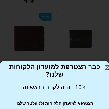
₪
199
מבצע!
כבר הצטרפת למועדון הלקוחות
ארנק עור לגבר במראה מודרני
ארנק עור לגבר במראה מלהיב
LEE COOPER לי קופר
GUESS גא'ס
שלנו?
₪
199
₪
199
₪
249
10% הנחה לקניה הראשונה
הצטרפ/י למועדון הלקוחות ולניוזלטר שלנו